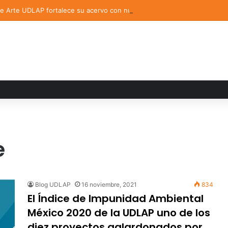
de Arte UDLAP fortalece su acervo con nuevas obras de artistas emerg
e
Blog UDLAP
16 noviembre, 2021
834
El Índice de Impunidad Ambiental
México 2020 de la UDLAP uno de los
diez proyectos galardonados por