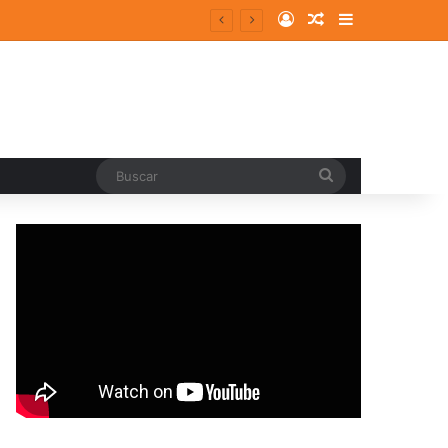
Log In
Random Article
Sidebar
entes y consolidados
Buscar