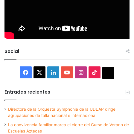
Social
Facebook
X
LinkedIn
YouTube
Instagram
TikTok
Thread
Entradas recientes
Directora de la Orquesta Symphonia de la UDLAP dirige
agrupaciones de talla nacional e internacional
La convivencia familiar marca el cierre del Curso de Verano de
Escuelas Aztecas