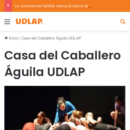
La convivencia familiar marca el cierre del Curso de Verano de Escuelas Aztecas
Menu
B
Inicio
/
Casa del Caballero Águila UDLAP
Casa del Caballero
Águila UDLAP