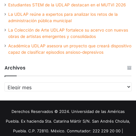
Estudiantes STEM de la UDLAP destacan en el MUTVI 2026
La UDLAP reúne a expertos para analizar los retos de la
administración pública municipal
La Colección de Arte UDLAP fortalece su acervo con nuevas
obras de artistas emergentes y consolidados
Académica UDLAP asesora un proyecto que creará dispositivo
capaz de clasificar episodios ansioso-depresivos
Archivos
Archivos
Derechos Reservados © 2024. Universidad de las Américas
Puebla. Ex hacienda Sta. Catarina Mártir S/N. San Andrés Cholula,
Puebla. C.P. 72810. México. Conmutador: 222 229 20 00 |