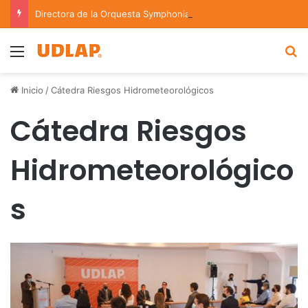
Directora de la Orquesta Symphonia de la UDLAP dirige agrupaciones de talla nacional e internacional
Menu
B
Inicio
/
Cátedra Riesgos Hidrometeorológicos
Cátedra Riesgos
Hidrometeorológico
s