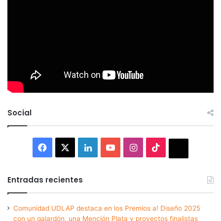
Social
Facebook
X
LinkedIn
YouTube
Instagram
TikTok
Thread
Entradas recientes
Comunidad UDLAP destaca en los Premios a! Diseño 2025
con un galardón, una Mención Plata y proyectos finalistas