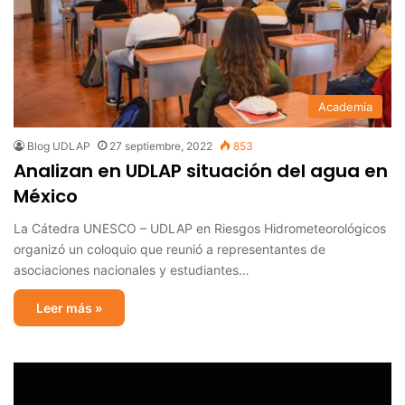
Academia
Blog UDLAP
27 septiembre, 2022
853
Analizan en UDLAP situación del agua en
México
La Cátedra UNESCO – UDLAP en Riesgos Hidrometeorológicos
organizó un coloquio que reunió a representantes de
asociaciones nacionales y estudiantes…
Leer más »