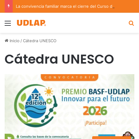
La convivencia familiar marca el cierre del Curso de Verano de Escuelas Aztecas
Menu
B
Inicio
/
Cátedra UNESCO
Cátedra UNESCO