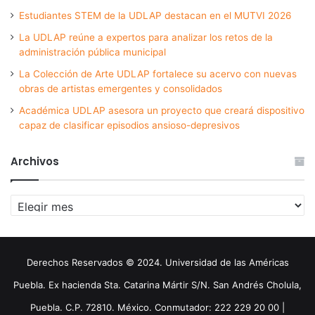
Estudiantes STEM de la UDLAP destacan en el MUTVI 2026
La UDLAP reúne a expertos para analizar los retos de la
administración pública municipal
La Colección de Arte UDLAP fortalece su acervo con nuevas
obras de artistas emergentes y consolidados
Académica UDLAP asesora un proyecto que creará dispositivo
capaz de clasificar episodios ansioso-depresivos
Archivos
Archivos
Derechos Reservados © 2024. Universidad de las Américas
Puebla. Ex hacienda Sta. Catarina Mártir S/N. San Andrés Cholula,
Puebla. C.P. 72810. México. Conmutador: 222 229 20 00 |