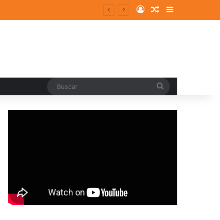
Log In
Random Article
Sidebar
Buscar