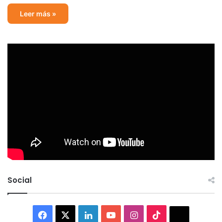
Leer más »
Social
Facebook
X
LinkedIn
YouTube
Instagram
TikTok
Thread