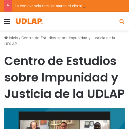
La convivencia familiar marca el cierre del Curso de Verano de Escuelas Aztecas
Menu
B
Inicio
/
Centro de Estudios sobre Impunidad y Justicia de la
UDLAP
Centro de Estudios
sobre Impunidad y
Justicia de la UDLAP