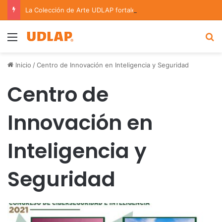
La Colección de Arte UDLAP fortalece su acervo con nuevas obras de artistas emergentes y consolidados
Menu
B
Inicio
/
Centro de Innovación en Inteligencia y Seguridad
Centro de
Innovación en
Inteligencia y
Seguridad