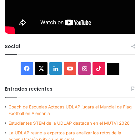
Social
Facebook
X
LinkedIn
YouTube
Instagram
TikTok
Thread
Entradas recientes
Coach de Escuelas Aztecas UDLAP jugará el Mundial de Flag
Football en Alemania
Estudiantes STEM de la UDLAP destacan en el MUTVI 2026
La UDLAP reúne a expertos para analizar los retos de la
administración pública municipal