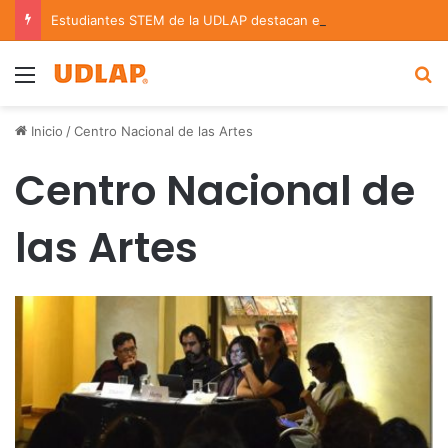
Estudiantes STEM de la UDLAP destacan en el MUTVI 2026
Menu
B
Inicio
/
Centro Nacional de las Artes
Centro Nacional de
las Artes