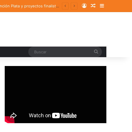
Log In
Random Article
Sidebar
Comunidad UDLAP destaca en los Premios a! Diseño 2025 con un galardón, una Mención Plata y proyectos finalistas
Buscar