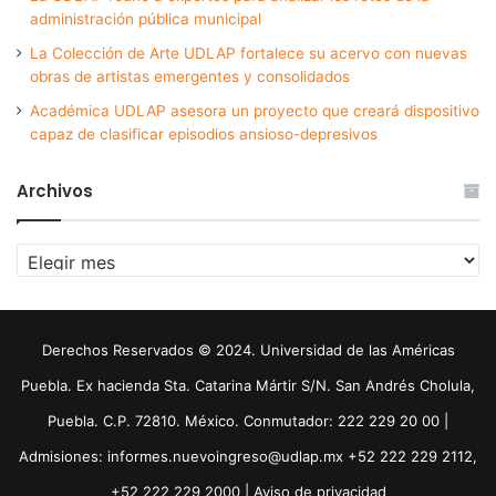
administración pública municipal
La Colección de Arte UDLAP fortalece su acervo con nuevas
obras de artistas emergentes y consolidados
Académica UDLAP asesora un proyecto que creará dispositivo
capaz de clasificar episodios ansioso-depresivos
Archivos
Archivos
Derechos Reservados © 2024. Universidad de las Américas
Puebla. Ex hacienda Sta. Catarina Mártir S/N. San Andrés Cholula,
Puebla. C.P. 72810. México. Conmutador: 222 229 20 00 |
Admisiones: informes.nuevoingreso@udlap.mx +52 222 229 2112,
+52 222 229 2000 |
Aviso de privacidad