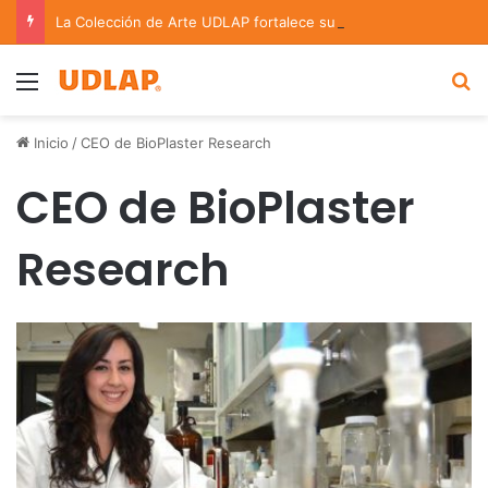
La Colección de Arte UDLAP fortalece su acervo con nuevas obras de artistas emergentes y consolidados
Menu
B
Inicio
/
CEO de BioPlaster Research
CEO de BioPlaster
Research