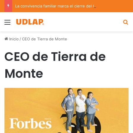
La convivencia familiar marca el cierre del Curso de Verano de Escuelas Aztecas
Menu
B
Inicio
/
CEO de Tierra de Monte
CEO de Tierra de
Monte