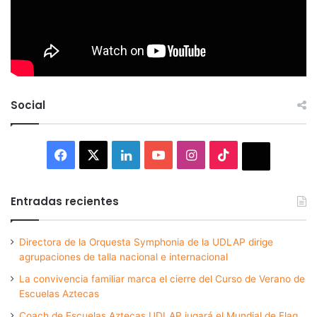
Social
Facebook
X
LinkedIn
YouTube
Instagram
TikTok
Thread
Entradas recientes
Directora de la Orquesta Symphonia de la UDLAP dirige
agrupaciones de talla nacional e internacional
La convivencia familiar marca el cierre del Curso de Verano de
Escuelas Aztecas
Coach de Escuelas Aztecas UDLAP jugará el Mundial de Flag