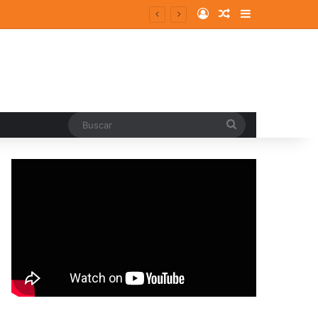
Log In
Random Article
Sidebar
Buscar