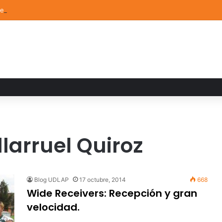
de Arte UDLAP fortalece su acervo con nuevas obras de artistas emerg
larruel Quiroz
Blog UDLAP
17 octubre, 2014
668
Wide Receivers: Recepción y gran
velocidad.