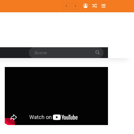
Log In
Random Article
Sidebar
entes y consolidados
Buscar