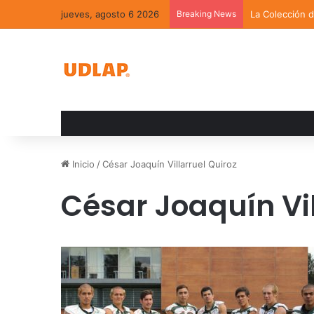
jueves, agosto 6 2026
Breaking News
La Colección 
Inicio
/
César Joaquín Villarruel Quiroz
César Joaquín Vil