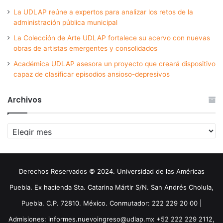
La UDLAP reúne a expertos para analizar los retos de la
administración pública municipal
La Colección de Arte UDLAP fortalece su acervo con nuevas
obras de artistas emergentes y consolidados
Académica UDLAP asesora un proyecto que creará dispositivo
capaz de clasificar episodios ansioso-depresivos
Archivos
Archivos
Derechos Reservados © 2024. Universidad de las Américas
Puebla. Ex hacienda Sta. Catarina Mártir S/N. San Andrés Cholula,
Puebla. C.P. 72810. México. Conmutador: 222 229 20 00 |
Admisiones: informes.nuevoingreso@udlap.mx +52 222 229 2112,