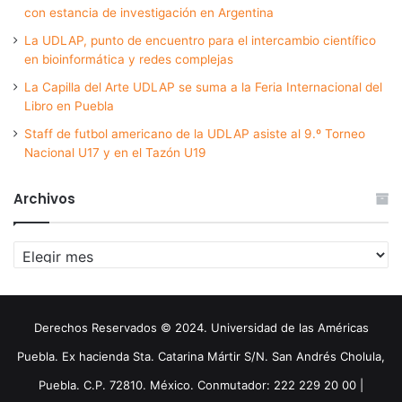
con estancia de investigación en Argentina
La UDLAP, punto de encuentro para el intercambio científico
en bioinformática y redes complejas
La Capilla del Arte UDLAP se suma a la Feria Internacional del
Libro en Puebla
Staff de futbol americano de la UDLAP asiste al 9.º Torneo
Nacional U17 y en el Tazón U19
Archivos
Archivos
Derechos Reservados © 2024. Universidad de las Américas
Puebla. Ex hacienda Sta. Catarina Mártir S/N. San Andrés Cholula,
Puebla. C.P. 72810. México. Conmutador: 222 229 20 00 |