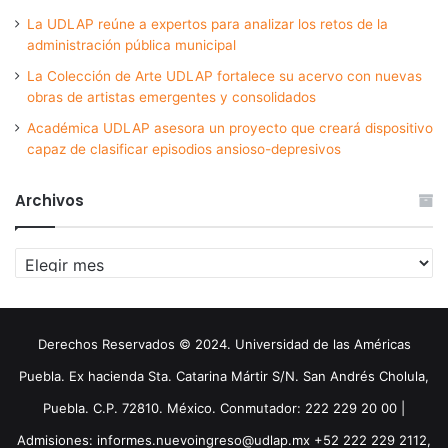
La UDLAP reúne a expertos para analizar los retos de la
administración pública municipal
La Colección de Arte UDLAP fortalece su acervo con nuevas
obras de artistas emergentes y consolidados
Académica UDLAP asesora un proyecto que creará dispositivo
capaz de clasificar episodios ansioso-depresivos
Archivos
Archivos
Derechos Reservados © 2024. Universidad de las Américas
Puebla. Ex hacienda Sta. Catarina Mártir S/N. San Andrés Cholula,
Puebla. C.P. 72810. México. Conmutador: 222 229 20 00 |
Admisiones: informes.nuevoingreso@udlap.mx +52 222 229 2112,