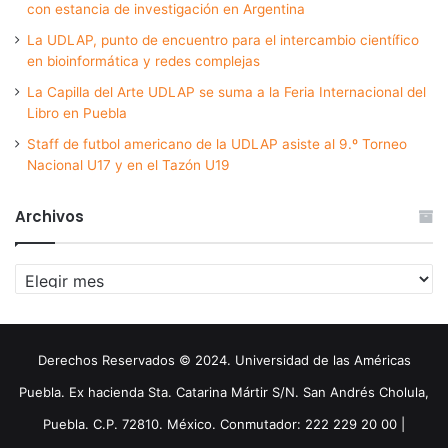
con estancia de investigación en Argentina
La UDLAP, punto de encuentro para el intercambio científico
en bioinformática y redes complejas
La Capilla del Arte UDLAP se suma a la Feria Internacional del
Libro en Puebla
Staff de futbol americano de la UDLAP asiste al 9.º Torneo
Nacional U17 y en el Tazón U19
Archivos
Archivos
Derechos Reservados © 2024. Universidad de las Américas
Puebla. Ex hacienda Sta. Catarina Mártir S/N. San Andrés Cholula,
Puebla. C.P. 72810. México. Conmutador: 222 229 20 00 |