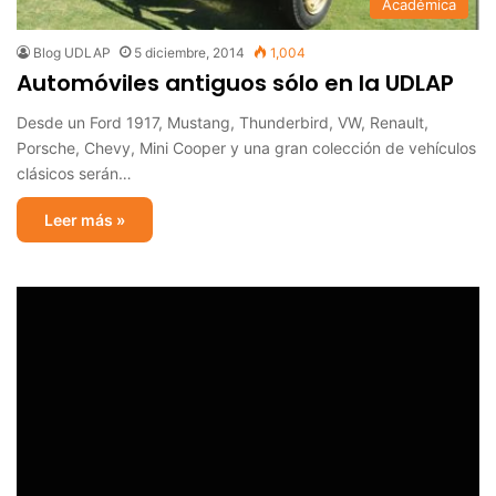
Académica
Blog UDLAP
5 diciembre, 2014
1,004
Automóviles antiguos sólo en la UDLAP
Desde un Ford 1917, Mustang, Thunderbird, VW, Renault,
Porsche, Chevy, Mini Cooper y una gran colección de vehículos
clásicos serán…
Leer más »