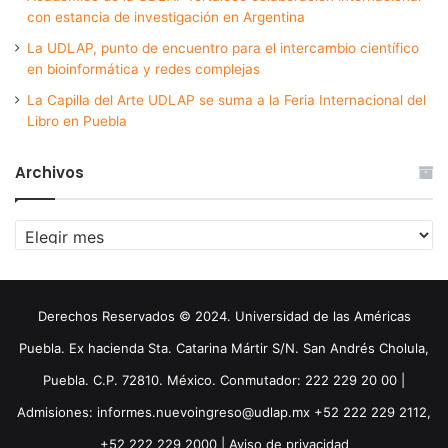
con estancia de investigación en Argentina
La UDLAP, punto de encuentro para el intercambio científico
en bioinformática y redes complejas
La Capilla del Arte UDLAP se suma a la Feria Internacional del
Libro en Puebla
Archivos
Archivos
Derechos Reservados © 2024. Universidad de las Américas
Puebla. Ex hacienda Sta. Catarina Mártir S/N. San Andrés Cholula,
Puebla. C.P. 72810. México. Conmutador: 222 229 20 00 |
Admisiones: informes.nuevoingreso@udlap.mx +52 222 229 2112,
+52 222 229 2000 |
Aviso de privacidad