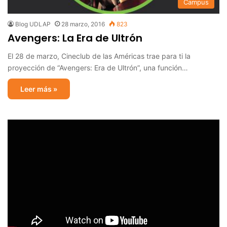
Campus
Blog UDLAP
28 marzo, 2016
823
Avengers: La Era de Ultrón
El 28 de marzo, Cineclub de las Américas trae para ti la
proyección de “Avengers: Era de Ultrón”, una función…
Leer más »