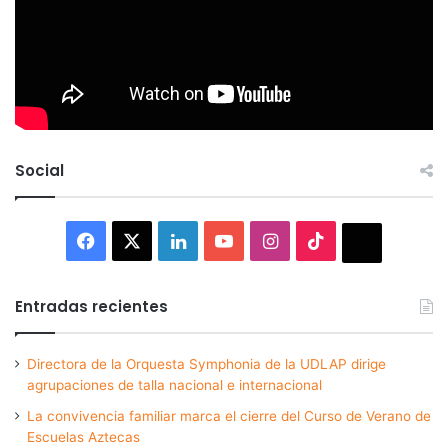
Social
Facebook
X
LinkedIn
YouTube
Instagram
TikTok
Thread
Entradas recientes
Directora de la Orquesta Symphonia de la UDLAP dirige
agrupaciones de talla nacional e internacional
La convivencia familiar marca el cierre del Curso de Verano de
Escuelas Aztecas