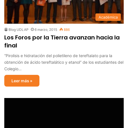
Académica
Blog UDLAP
6 marzo, 2015
886
Los Foros por la Tierra avanzan hacia la
final
“Pirolisis e hidratación del polietileno de tereftalato para la
obtención de ácido tereftalático y etanol” de los estudiantes del
Colegio…
Leer más »