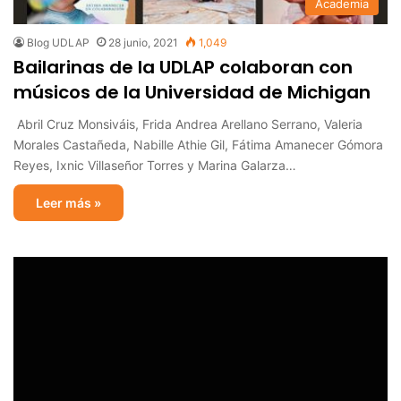
Academia
Blog UDLAP
28 junio, 2021
1,049
Bailarinas de la UDLAP colaboran con
músicos de la Universidad de Michigan
Abril Cruz Monsiváis, Frida Andrea Arellano Serrano, Valeria
Morales Castañeda, Nabille Athie Gil, Fátima Amanecer Gómora
Reyes, Ixnic Villaseñor Torres y Marina Galarza…
Leer más »