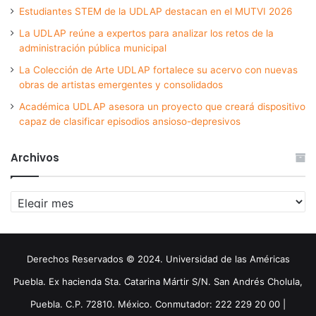
Estudiantes STEM de la UDLAP destacan en el MUTVI 2026
La UDLAP reúne a expertos para analizar los retos de la
administración pública municipal
La Colección de Arte UDLAP fortalece su acervo con nuevas
obras de artistas emergentes y consolidados
Académica UDLAP asesora un proyecto que creará dispositivo
capaz de clasificar episodios ansioso-depresivos
Archivos
Archivos
Derechos Reservados © 2024. Universidad de las Américas
Puebla. Ex hacienda Sta. Catarina Mártir S/N. San Andrés Cholula,
Puebla. C.P. 72810. México. Conmutador: 222 229 20 00 |