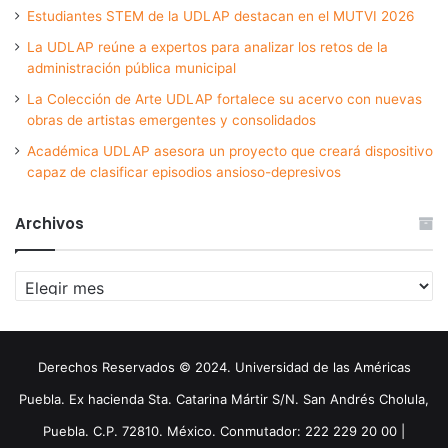
Estudiantes STEM de la UDLAP destacan en el MUTVI 2026
La UDLAP reúne a expertos para analizar los retos de la
administración pública municipal
La Colección de Arte UDLAP fortalece su acervo con nuevas
obras de artistas emergentes y consolidados
Académica UDLAP asesora un proyecto que creará dispositivo
capaz de clasificar episodios ansioso-depresivos
Archivos
Archivos
Derechos Reservados © 2024. Universidad de las Américas
Puebla. Ex hacienda Sta. Catarina Mártir S/N. San Andrés Cholula,
Puebla. C.P. 72810. México. Conmutador: 222 229 20 00 |