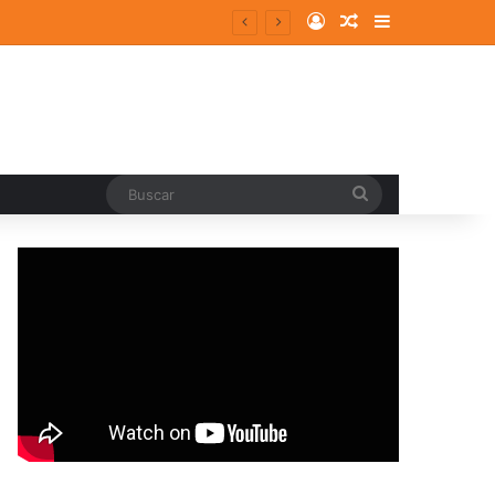
Log In
Random Article
Sidebar
Buscar