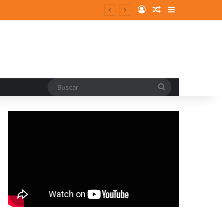
Log In
Random Article
Sidebar
Buscar