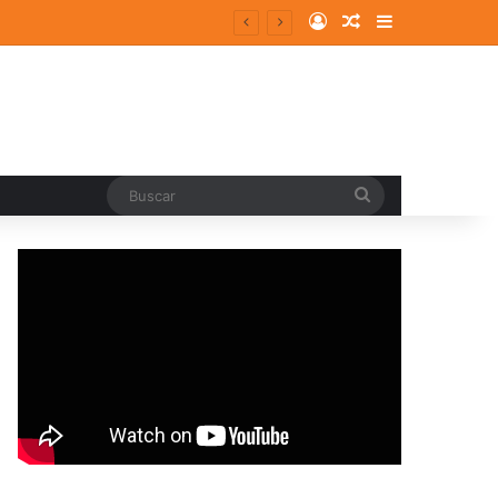
Log In
Random Article
Sidebar
Buscar