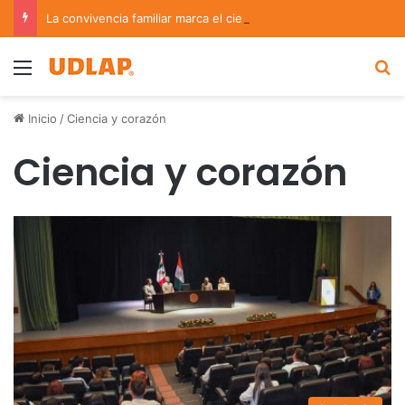
La convivencia familiar marca el cierre del Curso de Verano de Escuelas Aztecas
Menu
B
Inicio
/
Ciencia y corazón
Ciencia y corazón