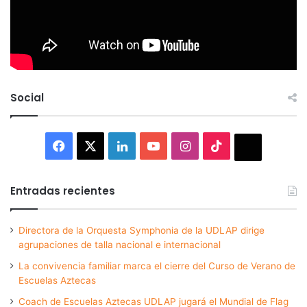
Social
Facebook
X
LinkedIn
YouTube
Instagram
TikTok
Thread
Entradas recientes
Directora de la Orquesta Symphonia de la UDLAP dirige
agrupaciones de talla nacional e internacional
La convivencia familiar marca el cierre del Curso de Verano de
Escuelas Aztecas
Coach de Escuelas Aztecas UDLAP jugará el Mundial de Flag