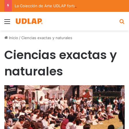
La Colección de Arte UDLAP fortalece su acervo con nuevas obras de artistas emergentes y consolidados
Menu
B
Inicio
/
Ciencias exactas y naturales
Ciencias exactas y
naturales