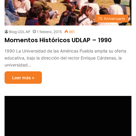
75 Aniversario
Blog UDLAP
1 febrero, 2015
961
Momentos Históricos UDLAP – 1990
1990 La Universidad de las Américas Puebla amplía su oferta
educativa, bajo la dirección del rector Enrique Cárdenas, la
universidad…
Leer más »