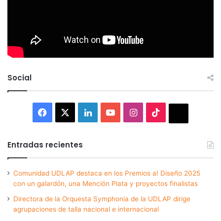
Social
Facebook
X
LinkedIn
YouTube
Instagram
TikTok
Thread
Entradas recientes
Comunidad UDLAP destaca en los Premios a! Diseño 2025
con un galardón, una Mención Plata y proyectos finalistas
Directora de la Orquesta Symphonia de la UDLAP dirige
agrupaciones de talla nacional e internacional