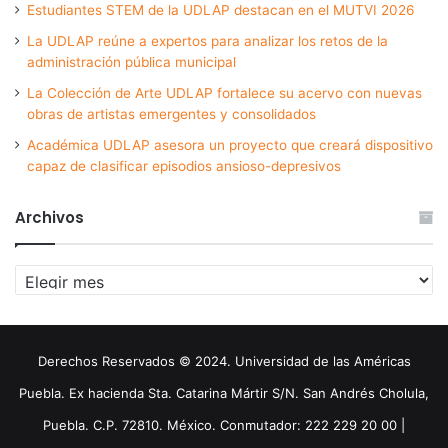
Estudiantes STEM de la UDLAP destacan en el MUTVI 2026
La UDLAP reúne a expertos para analizar los retos de la
administración pública municipal
La Colección de Arte UDLAP fortalece su acervo con nuevas
obras de artistas emergentes y consolidados
Académica UDLAP asesora un proyecto que creará dispositivo
capaz de clasificar episodios ansioso-depresivos
Archivos
Archivos
Derechos Reservados © 2024. Universidad de las Américas
Puebla. Ex hacienda Sta. Catarina Mártir S/N. San Andrés Cholula,
Puebla. C.P. 72810. México. Conmutador: 222 229 20 00 |