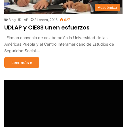
Académica
Blog UDLAP
21 enero, 2015
927
UDLAP y CIESS unen esfuerzos
Firman convenio de colaboración la Universidad de las
Américas Puebla y el Centro Interamericano de Estudios de
Seguridad Social.…
Leer más »