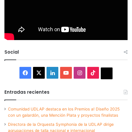
Social
Facebook
X
LinkedIn
YouTube
Instagram
TikTok
Thread
Entradas recientes
Comunidad UDLAP destaca en los Premios a! Diseño 2025
con un galardón, una Mención Plata y proyectos finalistas
Directora de la Orquesta Symphonia de la UDLAP dirige
agrupaciones de talla nacional e internacional