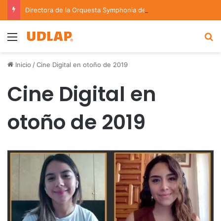
Directora de la Orquesta Symphonia de la UDLAP dirige agrupaciones de talla nacional e internacional
Menu
B
Inicio
/
Cine Digital en otoño de 2019
Cine Digital en
otoño de 2019