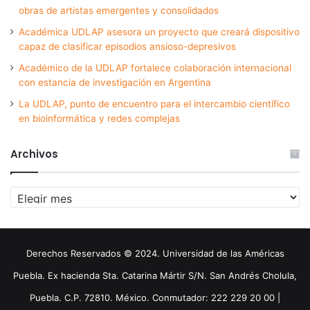
obras de artistas emergentes y consolidados
Académica UDLAP asesora un proyecto que creará dispositivo
capaz de clasificar episodios ansioso-depresivos
Académico de la UDLAP fortalece colaboración internacional
con estancia de investigación en Argentina
La UDLAP, punto de encuentro para el intercambio científico
en bioinformática y redes complejas
Archivos
Archivos
Derechos Reservados © 2024. Universidad de las Américas
Puebla. Ex hacienda Sta. Catarina Mártir S/N. San Andrés Cholula,
Puebla. C.P. 72810. México. Conmutador: 222 229 20 00 |