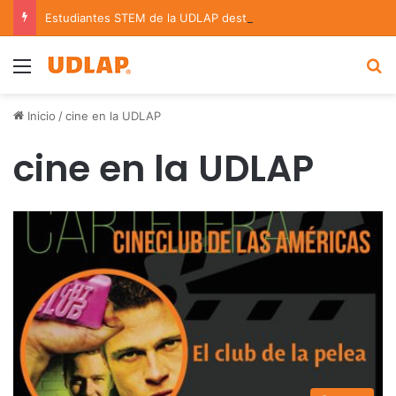
Estudiantes STEM de la UDLAP destacan en el MUTVI 2026
Menu
B
Inicio
/
cine en la UDLAP
cine en la UDLAP