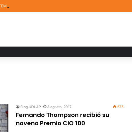
TEM de la UDLAP destacan en el MUTVI 2026
Blog UDLAP
3 agosto, 2017
575
Fernando Thompson recibió su
noveno Premio CIO 100