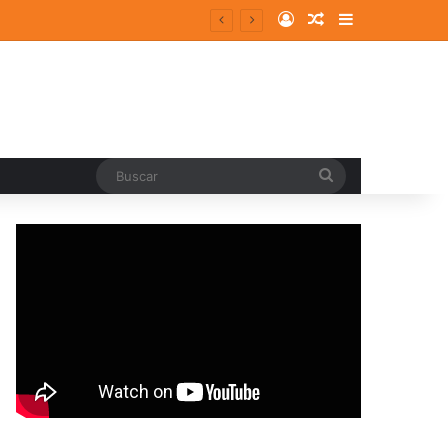
Log In
Random Article
Sidebar
Buscar