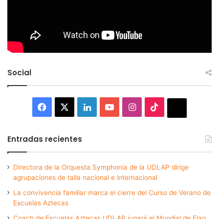
Social
Facebook
X
LinkedIn
YouTube
Instagram
TikTok
Thread
Entradas recientes
Directora de la Orquesta Symphonia de la UDLAP dirige
agrupaciones de talla nacional e internacional
La convivencia familiar marca el cierre del Curso de Verano de
Escuelas Aztecas
Coach de Escuelas Aztecas UDLAP jugará el Mundial de Flag