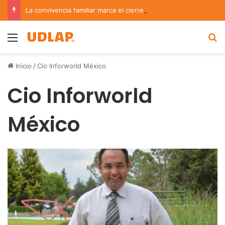
La convivencia familiar marca el cierre del Curso de Verano de Escuelas Aztecas
Menu
B
Inicio
/
Cio Inforworld México
Cio Inforworld
México