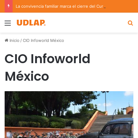
La convivencia familiar marca el cierre del Curso de Verano de Escuelas Aztecas
Menu
B
Inicio
/
CIO Infoworld México
CIO Infoworld
México