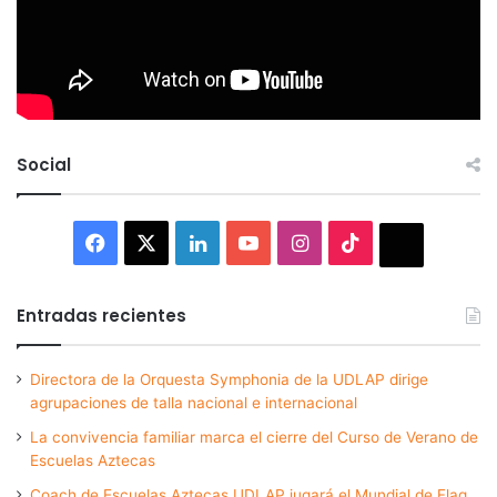
Social
Facebook
X
LinkedIn
YouTube
Instagram
TikTok
Thread
Entradas recientes
Directora de la Orquesta Symphonia de la UDLAP dirige
agrupaciones de talla nacional e internacional
La convivencia familiar marca el cierre del Curso de Verano de
Escuelas Aztecas
Coach de Escuelas Aztecas UDLAP jugará el Mundial de Flag