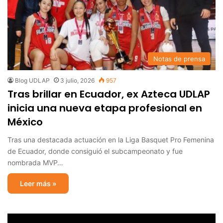
Notas de prensa
Blog UDLAP
3 julio, 2026
957
Tras brillar en Ecuador, ex Azteca UDLAP
inicia una nueva etapa profesional en
México
Tras una destacada actuación en la Liga Basquet Pro Femenina
de Ecuador, donde consiguió el subcampeonato y fue
nombrada MVP…
Leer más »