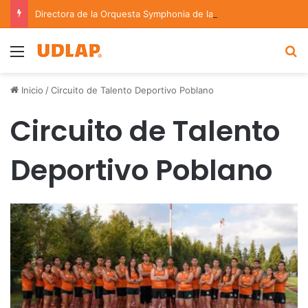
Directora de la Orquesta Symphonia de la UDLAP dirige agrupaciones de talla nacional e internacional
Menu
B
Inicio
/
Circuito de Talento Deportivo Poblano
Circuito de Talento
Deportivo Poblano