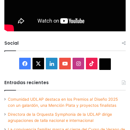
Social
Facebook
X
LinkedIn
YouTube
Instagram
TikTok
Thread
Entradas recientes
Comunidad UDLAP destaca en los Premios a! Diseño 2025
con un galardón, una Mención Plata y proyectos finalistas
Directora de la Orquesta Symphonia de la UDLAP dirige
agrupaciones de talla nacional e internacional
La convivencia familiar marca el cierre del Curso de Verano de