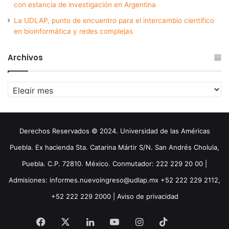
con estancia de investigación en Argentina
La UDLAP, punto de encuentro para el intercambio científico
en bioinformática y redes complejas
Archivos
Archivos
Derechos Reservados © 2024. Universidad de las Américas
Puebla. Ex hacienda Sta. Catarina Mártir S/N. San Andrés Cholula,
Puebla. C.P. 72810. México. Conmutador: 222 229 20 00 |
Admisiones: informes.nuevoingreso@udlap.mx +52 222 229 2112,
+52 222 229 2000 |
Aviso de privacidad
Facebook
X
LinkedIn
YouTube
Instagram
TikTok
Threa