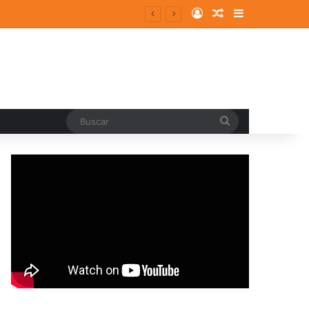
Log In
Random Article
Sidebar
Buscar