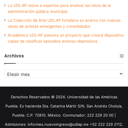
La UDLAP reúne a expertos para analizar los retos de la
administración pública municipal
La Colección de Arte UDLAP fortalece su acervo con nuevas
obras de artistas emergentes y consolidados
Académica UDLAP asesora un proyecto que creará dispositivo
capaz de clasificar episodios ansioso-depresivos
Archivos
Archivos
Derechos Reservados © 2024. Universidad de las Américas
Puebla. Ex hacienda Sta. Catarina Mártir S/N. San Andrés Cholula,
Puebla. C.P. 72810. México. Conmutador: 222 229 20 00 |
Admisiones: informes.nuevoingreso@udlap.mx +52 222 229 2112,