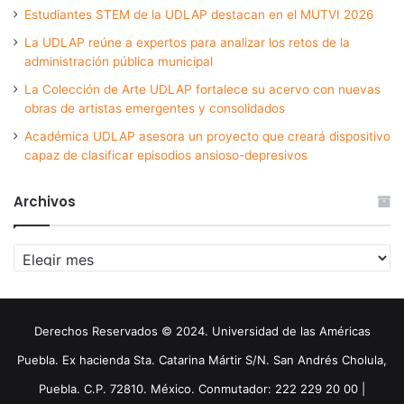
Estudiantes STEM de la UDLAP destacan en el MUTVI 2026
La UDLAP reúne a expertos para analizar los retos de la
administración pública municipal
La Colección de Arte UDLAP fortalece su acervo con nuevas
obras de artistas emergentes y consolidados
Académica UDLAP asesora un proyecto que creará dispositivo
capaz de clasificar episodios ansioso-depresivos
Archivos
Archivos
Derechos Reservados © 2024. Universidad de las Américas
Puebla. Ex hacienda Sta. Catarina Mártir S/N. San Andrés Cholula,
Puebla. C.P. 72810. México. Conmutador: 222 229 20 00 |