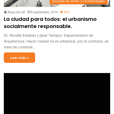
Escuela de Artes y Humanidades
Blog UDLAP
8 septiembre, 2014
870
La ciudad para todos: el urbanismo
socialmente responsable.
Dr. Nicolás Esteban López Tamayo. Departamento de
Arquitectura. Hacer ciudad no es urbanizar, por el contrario, se
trata de construir…
Leer más »