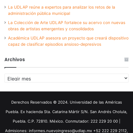
La UDLAP reúne a expertos para analizar los retos de la
administración pública municipal
La Colección de Arte UDLAP fortalece su acervo con nuevas
obras de artistas emergentes y consolidados
Académica UDLAP asesora un proyecto que creará dispositivo
capaz de clasificar episodios ansioso-depresivos
Archivos
Archivos
Derechos Reservados © 2024. Universidad de las Américas
Puebla. Ex hacienda Sta. Catarina Mártir S/N. San Andrés Cholula,
Puebla. C.P. 72810. México. Conmutador: 222 229 20 00 |
Admisiones: informes.nuevoingreso@udlap.mx +52 222 229 2112,