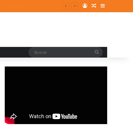
Log In
Random Article
Sidebar
Buscar