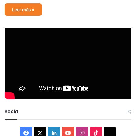
Leer más »
Social
Facebook
X
LinkedIn
YouTube
Instagram
TikTok
Thread