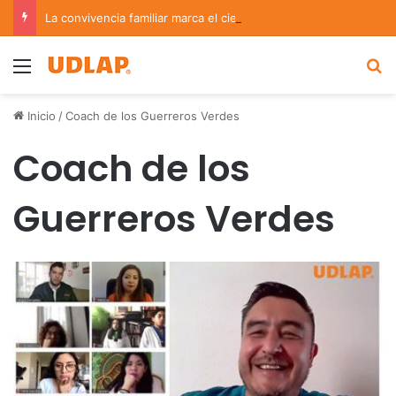
La convivencia familiar marca el cierre del Curso de Verano de Escuelas Aztecas
Menu
B
Inicio
/
Coach de los Guerreros Verdes
Coach de los
Guerreros Verdes