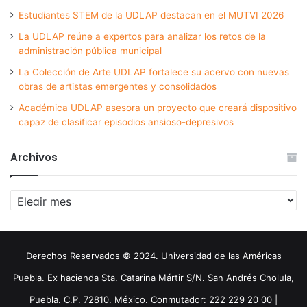
Estudiantes STEM de la UDLAP destacan en el MUTVI 2026
La UDLAP reúne a expertos para analizar los retos de la
administración pública municipal
La Colección de Arte UDLAP fortalece su acervo con nuevas
obras de artistas emergentes y consolidados
Académica UDLAP asesora un proyecto que creará dispositivo
capaz de clasificar episodios ansioso-depresivos
Archivos
Archivos
Derechos Reservados © 2024. Universidad de las Américas
Puebla. Ex hacienda Sta. Catarina Mártir S/N. San Andrés Cholula,
Puebla. C.P. 72810. México. Conmutador: 222 229 20 00 |