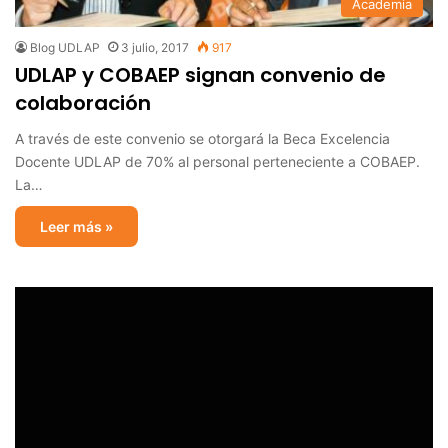
Academia
Blog UDLAP
3 julio, 2017
917
UDLAP y COBAEP signan convenio de
colaboración
A través de este convenio se otorgará la Beca Excelencia
Docente UDLAP de 70% al personal perteneciente a COBAEP.
La…
Leer más »