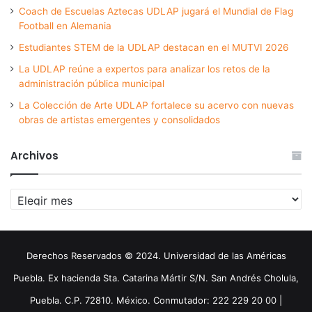
Coach de Escuelas Aztecas UDLAP jugará el Mundial de Flag
Football en Alemania
Estudiantes STEM de la UDLAP destacan en el MUTVI 2026
La UDLAP reúne a expertos para analizar los retos de la
administración pública municipal
La Colección de Arte UDLAP fortalece su acervo con nuevas
obras de artistas emergentes y consolidados
Archivos
Archivos
Derechos Reservados © 2024. Universidad de las Américas
Puebla. Ex hacienda Sta. Catarina Mártir S/N. San Andrés Cholula,
Puebla. C.P. 72810. México. Conmutador: 222 229 20 00 |