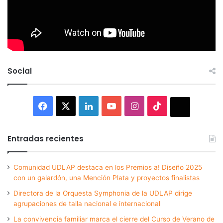
Social
Facebook
X
LinkedIn
YouTube
Instagram
TikTok
Thread
Entradas recientes
Comunidad UDLAP destaca en los Premios a! Diseño 2025
con un galardón, una Mención Plata y proyectos finalistas
Directora de la Orquesta Symphonia de la UDLAP dirige
agrupaciones de talla nacional e internacional
La convivencia familiar marca el cierre del Curso de Verano de