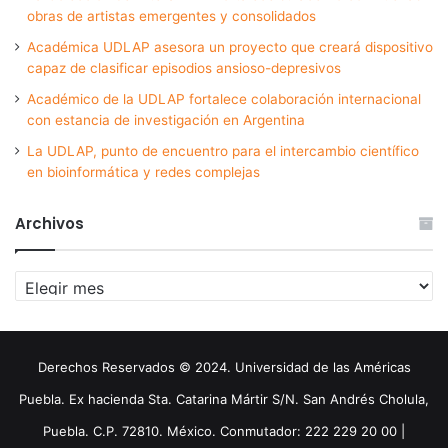
obras de artistas emergentes y consolidados
Académica UDLAP asesora un proyecto que creará dispositivo
capaz de clasificar episodios ansioso-depresivos
Académico de la UDLAP fortalece colaboración internacional
con estancia de investigación en Argentina
La UDLAP, punto de encuentro para el intercambio científico
en bioinformática y redes complejas
Archivos
Archivos
Derechos Reservados © 2024. Universidad de las Américas
Puebla. Ex hacienda Sta. Catarina Mártir S/N. San Andrés Cholula,
Puebla. C.P. 72810. México. Conmutador: 222 229 20 00 |